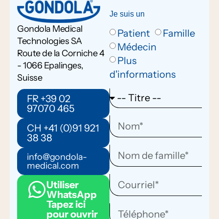
Je suis un
Gondola Medical
Patient
Famille
Technologies SA
Médecin
Route de la Corniche 4
Plus
- 1066 Epalinges,
d'informations
Suisse
FR +39 02
97070 465
CH +41 (0)91 921
38 38
info@gondola-
medical.com
Utiliser
WhatsApp
Tapez ici
pour ouvrir