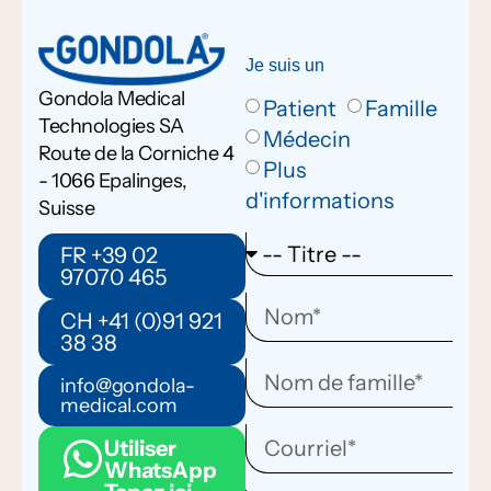
Je suis un
Gondola Medical
Patient
Famille
Technologies SA
Médecin
Route de la Corniche 4
Plus
- 1066 Epalinges,
d'informations
Suisse
FR +39 02
97070 465
CH +41 (0)91 921
38 38
info@gondola-
medical.com
Utiliser
WhatsApp