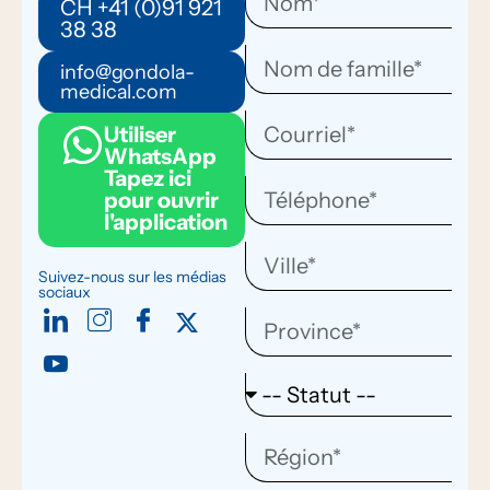
CH +41 (0)91 921
38 38
info@gondola-
medical.com
Utiliser
WhatsApp
Tapez ici
pour ouvrir
l'application
Suivez-nous sur les médias
sociaux