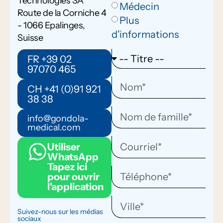
Technologies SA
Médecin
Route de la Corniche 4
Plus
- 1066 Epalinges,
d'informations
Suisse
FR +39 02
97070 465
CH +41 (0)91 921
38 38
info@gondola-
medical.com
Utiliser
WhatsApp
Tapez ici
pour ouvrir
l'application
Suivez-nous sur les médias
sociaux