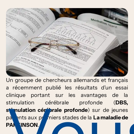
Un groupe de chercheurs allemands et français
a récemment publié les résultats d'un essai
clinique portant sur les avantages de la
Vou
stimulation cérébrale profonde (
DBS,
stimulation cérébrale profonde
) sur de jeunes
patients aux premiers stades de la
La maladie de
PARKINSON
.