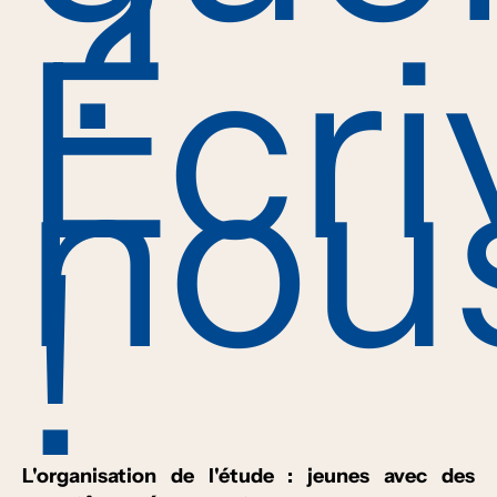
?
Ecri
nou
!
L'organisation de l'étude : jeunes avec des