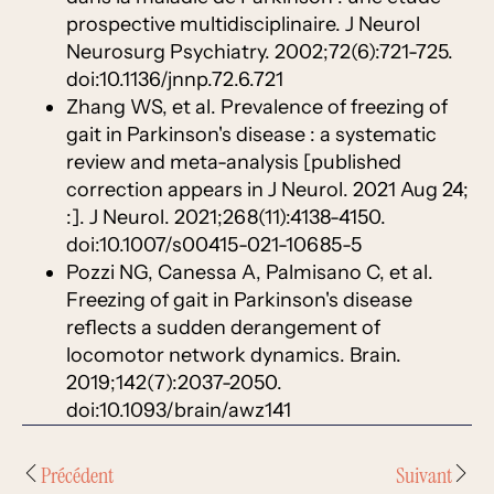
prospective multidisciplinaire. J Neurol
Neurosurg Psychiatry. 2002;72(6):721-725.
doi:10.1136/jnnp.72.6.721
Zhang WS, et al. Prevalence of freezing of
gait in Parkinson's disease : a systematic
review and meta-analysis [published
correction appears in J Neurol. 2021 Aug 24;
:]. J Neurol. 2021;268(11):4138-4150.
doi:10.1007/s00415-021-10685-5
Pozzi NG, Canessa A, Palmisano C, et al.
Freezing of gait in Parkinson's disease
reflects a sudden derangement of
locomotor network dynamics. Brain.
2019;142(7):2037-2050.
doi:10.1093/brain/awz141
Précédent
Suivant