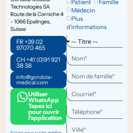
Patient
Famille
Technologies SA
Médecin
Route de la Corniche 4
Plus
- 1066 Epalinges,
d'informations
Suisse
FR +39 02
97070 465
CH +41 (0)91 921
38 38
info@gondola-
medical.com
Utiliser
WhatsApp
Tapez ici
pour ouvrir
l'application
Suivez-nous sur les médias