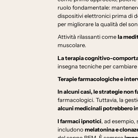
ruolo fondamentale: mantenere u
dispositivi elettronici prima di
per migliorare la qualità del so
Attività rilassanti come
la medi
muscolare.
La terapia cognitivo-comporta
insegna tecniche per cambiare pe
Terapie farmacologiche e inter
In alcuni casi, le strategie non
farmacologici. Tuttavia, la ges
alcuni medicinali potrebbero in
I farmaci ipnotici
, ad esempio, s
includono
melatonina e clona
del sonno REM. È sempre
impor