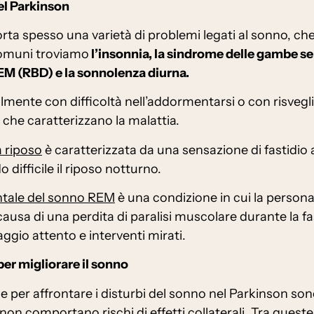
nel Parkinson
ta spesso una varietà di problemi legati al sonno, che
 comuni troviamo
l’insonnia, la sindrome delle gambe sen
 (RBD) e la sonnolenza diurna.
lmente con difficoltà nell’addormentarsi o con risvegli
 che caratterizzano la malattia.
 riposo
è caratterizzata da una sensazione di fastidio
difficile il riposo notturno.
ntale del sonno REM
è una condizione in cui la persona
ausa di una perdita di paralisi muscolare durante la f
ggio attento e interventi mirati.
er migliorare il sonno
 per affrontare i disturbi del sonno nel Parkinson sono
n comportano rischi di effetti collaterali. Tra queste