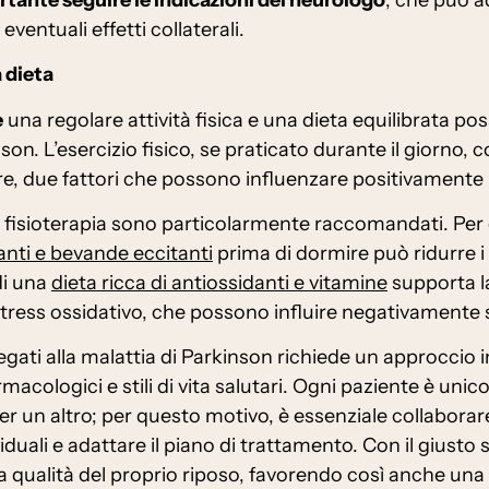
eventuali effetti collaterali.
a dieta
e
una regolare attività fisica e una dieta equilibrata pos
. L’esercizio fisico, se praticato durante il giorno, co
e, due fattori che possono influenzare positivamente l
la fisioterapia sono particolarmente raccomandati. Pe
santi e bevande eccitanti
prima di dormire può ridurre i d
di una
dieta ricca di antiossidanti e vitamine
supporta la
 stress ossidativo, che possono influire negativamente 
 legati alla malattia di Parkinson richiede un approcci
acologici e stili di vita salutari. Ogni paziente è unic
er un altro; per questo motivo, è essenziale collabor
iduali e adattare il piano di trattamento. Con il giusto
 qualità del proprio riposo, favorendo così anche una 