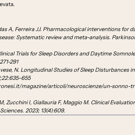
levata.
s A, Ferreira JJ. Pharmacological interventions for d
isease: Systematic review and meta-analysis. Parkinso
inical Trials for Sleep Disorders and Daytime Somnole
271-291
avese, N. Longitudinal Studies of Sleep Disturbances i
2;22:635–655
ronesi.it/magazine/articoli/neuroscienze/un-sonno-t
M, Zucchini I, Giallauria F, Maggio M. Clinical Evaluatio
 Sciences. 2023; 13(4):609.