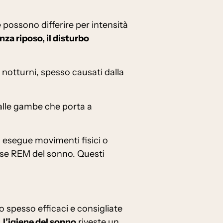
 possono differire per intensità
za riposo, il disturbo
 notturni, spesso causati dalla
 alle gambe che porta a
 esegue movimenti fisici o
ase REM del sonno. Questi
 spesso efficaci e consigliate
,
l’igiene del sonno
riveste un