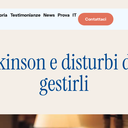
oria
Testimonianze
News
Prova
IT
Contattaci
kinson e disturbi
gestirli