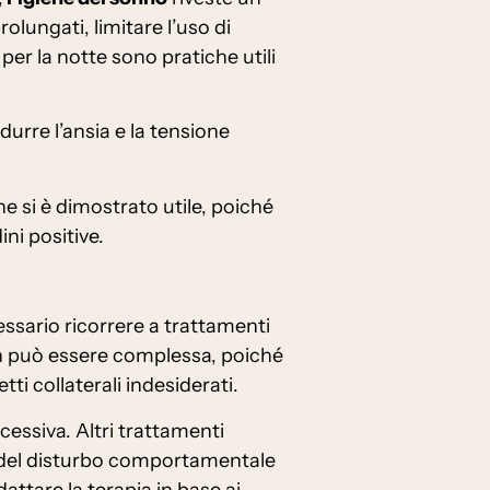
lungati, limitare l’uso di
per la notte sono pratiche utili
durre l’ansia e la tensione
e si è dimostrato utile, poiché
ni positive.
ssario ricorrere a trattamenti
son può essere complessa, poiché
tti collaterali indesiderati.
ccessiva. Altri trattamenti
omi del disturbo comportamentale
attare la terapia in base ai