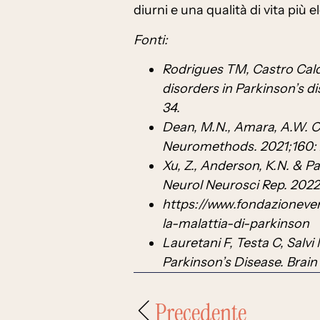
diurni e una qualità di vita più e
Fonti:
Rodrigues TM, Castro Calda
disorders in Parkinson’s d
34.
Dean, M.N., Amara, A.W. Cl
Neuromethods. 2021;160: 
Xu, Z., Anderson, K.N. & P
Neurol Neurosci Rep. 202
https://www.fondazioneve
la-malattia-di-parkinson
Lauretani F, Testa C, Salvi 
Parkinson’s Disease. Brain
Precedente