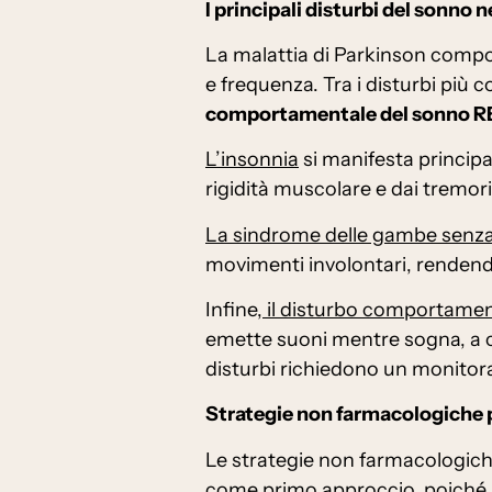
I principali disturbi del sonno 
La malattia di Parkinson compor
e frequenza. Tra i disturbi più
comportamentale del sonno REM
L’insonnia
si manifesta principa
rigidità muscolare e dai tremori
La sindrome delle gambe senza
movimenti involontari, rendendo 
Infine,
il disturbo comportame
emette suoni mentre sogna, a c
disturbi richiedono un monitora
Strategie non farmacologiche p
Le strategie non farmacologiche
come primo approccio, poiché no