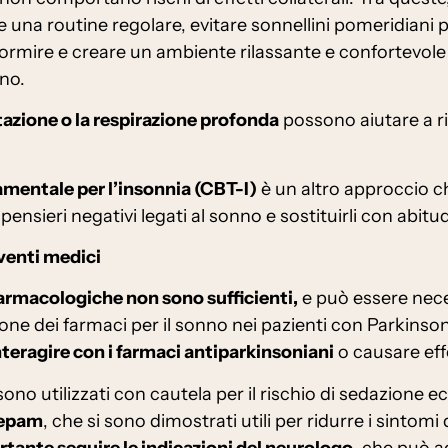
na routine regolare, evitare sonnellini pomeridiani pro
 dormire e creare un ambiente rilassante e confortevole 
nno.
tazione o la respirazione profonda
possono aiutare a ri
mentale per l’insonnia (CBT-I)
è un altro approccio ch
nsieri negativi legati al sonno e sostituirli con abitudi
venti medici
 farmacologiche non sono sufficienti,
e può essere nece
tione dei farmaci per il sonno nei pazienti con Parkin
teragire con i farmaci antiparkinsoniani
o causare effe
ono utilizzati con cautela per il rischio di sedazione e
zepam
, che si sono dimostrati utili per ridurre i sint
tante seguire le indicazioni del neurologo
, che può ad