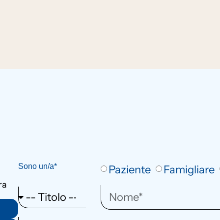
Sono un/a*
Paziente
Famigliare
ra