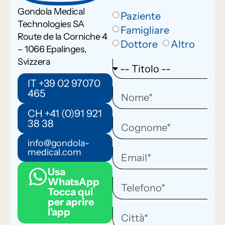
Gondola Medical
Paziente
Technologies SA
Famigliare
Route de la Corniche 4
Dottore
Altro
– 1066 Epalinges,
Svizzera
IT +39 02 97070
465
CH +41 (0)91 921
38 38
info@gondola-
medical.com
Usa
WhatsApp
Tocca qui
per aprire
l'app