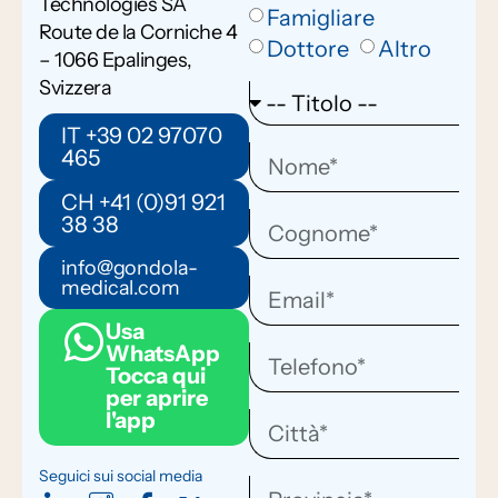
Technologies SA
Famigliare
Route de la Corniche 4
Dottore
Altro
– 1066 Epalinges,
Svizzera
IT +39 02 97070
465
CH +41 (0)91 921
38 38
info@gondola-
medical.com
Usa
WhatsApp
Tocca qui
per aprire
l'app
Seguici sui social media