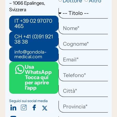
Dottore
Altro
– 1066 Epalinges,
Svizzera
IT +39 02 97070
465
CH +41 (0)91 921
38 38
info@gondola-
medical.com
Usa
WhatsApp
Tocca qui
per aprire
l'app
Seguici sui social media