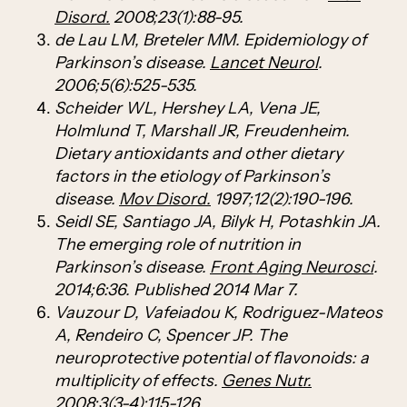
Disord.
2008;23(1):88-95.
de Lau LM, Breteler MM. Epidemiology of
Parkinson’s disease.
Lancet Neurol
.
2006;5(6):525-535.
Scheider WL, Hershey LA, Vena JE,
Holmlund T, Marshall JR, Freudenheim.
Dietary antioxidants and other dietary
factors in the etiology of Parkinson’s
disease.
Mov Disord.
1997;12(2):190-196.
Seidl SE, Santiago JA, Bilyk H, Potashkin JA.
The emerging role of nutrition in
Parkinson’s disease.
Front Aging Neurosci
.
2014;6:36. Published 2014 Mar 7.
Vauzour D, Vafeiadou K, Rodriguez-Mateos
A, Rendeiro C, Spencer JP. The
neuroprotective potential of flavonoids: a
multiplicity of effects.
Genes Nutr.
2008;3(3-4):115-126.