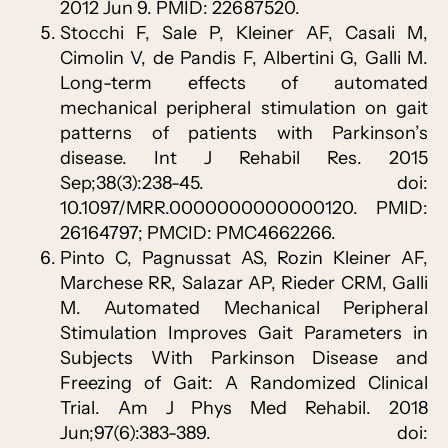
2012 Jun 9. PMID: 22687520.
Stocchi F, Sale P, Kleiner AF, Casali M,
Cimolin V, de Pandis F, Albertini G, Galli M.
Long-term effects of automated
mechanical peripheral stimulation on gait
patterns of patients with Parkinson’s
disease. Int J Rehabil Res. 2015
Sep;38(3):238-45. doi:
10.1097/MRR.0000000000000120. PMID:
26164797; PMCID: PMC4662266.
Pinto C, Pagnussat AS, Rozin Kleiner AF,
Marchese RR, Salazar AP, Rieder CRM, Galli
M. Automated Mechanical Peripheral
Stimulation Improves Gait Parameters in
Subjects With Parkinson Disease and
Freezing of Gait: A Randomized Clinical
Trial. Am J Phys Med Rehabil. 2018
Jun;97(6):383-389. doi: