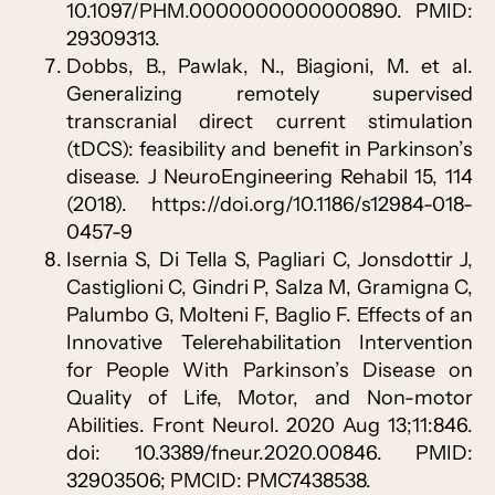
10.1097/PHM.0000000000000890. PMID:
29309313.
Dobbs, B., Pawlak, N., Biagioni, M. et al.
Generalizing remotely supervised
transcranial direct current stimulation
(tDCS): feasibility and benefit in Parkinson’s
disease. J NeuroEngineering Rehabil 15, 114
(2018). https://doi.org/10.1186/s12984-018-
0457-9
Isernia S, Di Tella S, Pagliari C, Jonsdottir J,
Castiglioni C, Gindri P, Salza M, Gramigna C,
Palumbo G, Molteni F, Baglio F. Effects of an
Innovative Telerehabilitation Intervention
for People With Parkinson’s Disease on
Quality of Life, Motor, and Non-motor
Abilities. Front Neurol. 2020 Aug 13;11:846.
doi: 10.3389/fneur.2020.00846. PMID:
32903506; PMCID: PMC7438538.