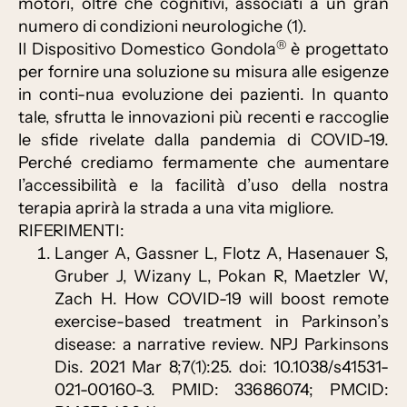
motori, oltre che cognitivi, associati a un gran
numero di condizioni neurologiche (1).
®
Il Dispositivo Domestico Gondola
è progettato
per fornire una soluzione su misura alle esigenze
in conti-nua evoluzione dei pazienti. In quanto
tale, sfrutta le innovazioni più recenti e raccoglie
le sfide rivelate dalla pandemia di COVID-19.
Perché crediamo fermamente che aumentare
l’accessibilità e la facilità d’uso della nostra
terapia aprirà la strada a una vita migliore.
RIFERIMENTI:
Langer A, Gassner L, Flotz A, Hasenauer S,
Gruber J, Wizany L, Pokan R, Maetzler W,
Zach H. How COVID-19 will boost remote
exercise-based treatment in Parkinson’s
disease: a narrative review. NPJ Parkinsons
Dis. 2021 Mar 8;7(1):25. doi: 10.1038/s41531-
021-00160-3. PMID: 33686074; PMCID: