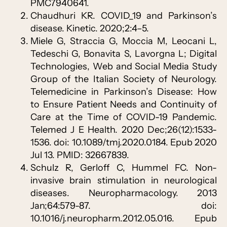
PMC7940641.
Chaudhuri KR. COVID_19 and Parkinson’s
disease. Kinetic. 2020;2:4–5.
Miele G, Straccia G, Moccia M, Leocani L,
Tedeschi G, Bonavita S, Lavorgna L; Digital
Technologies, Web and Social Media Study
Group of the Italian Society of Neurology.
Telemedicine in Parkinson’s Disease: How
to Ensure Patient Needs and Continuity of
Care at the Time of COVID-19 Pandemic.
Telemed J E Health. 2020 Dec;26(12):1533-
1536. doi: 10.1089/tmj.2020.0184. Epub 2020
Jul 13. PMID: 32667839.
Schulz R, Gerloff C, Hummel FC. Non-
invasive brain stimulation in neurological
diseases. Neuropharmacology. 2013
Jan;64:579-87. doi:
10.1016/j.neuropharm.2012.05.016. Epub