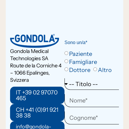
Sono un/a*
Gondola Medical
Paziente
Technologies SA
Famigliare
Route de la Corniche 4
Dottore
Altro
– 1066 Epalinges,
Svizzera
IT +39 02 97070
465
CH +41 (0)91 921
38 38
info@gondola-