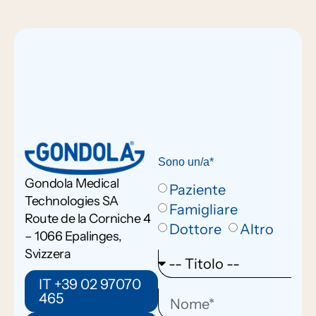
Sono un/a*
Gondola Medical
Paziente
Technologies SA
Famigliare
Route de la Corniche 4
Dottore
Altro
– 1066 Epalinges,
Svizzera
IT +39 02 97070
465