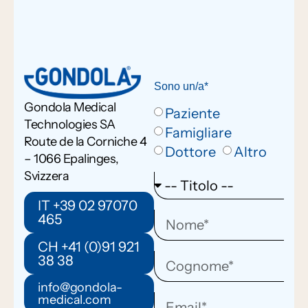
Sono un/a*
Gondola Medical
Paziente
Technologies SA
Famigliare
Route de la Corniche 4
Dottore
Altro
– 1066 Epalinges,
Svizzera
IT +39 02 97070
465
CH +41 (0)91 921
38 38
info@gondola-
medical.com