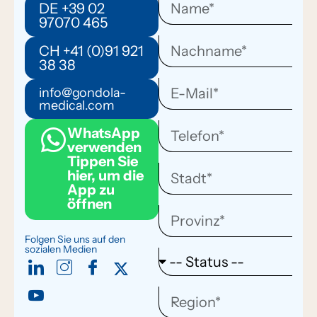
DE +39 02
97070 465
CH +41 (0)91 921
38 38
info@gondola-
medical.com
WhatsApp
verwenden
Tippen Sie
hier, um die
App zu
öffnen
Folgen Sie uns auf den
sozialen Medien