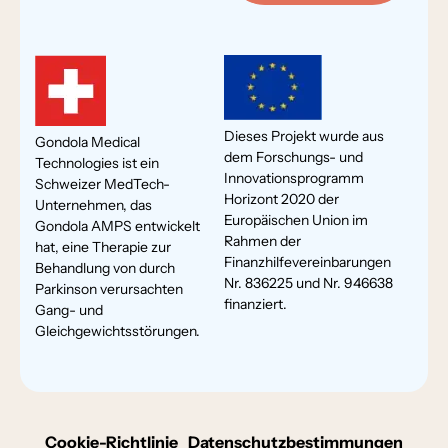
Dieses Projekt wurde aus
Gondola Medical
dem Forschungs- und
Technologies ist ein
Innovationsprogramm
Schweizer MedTech-
Horizont 2020 der
Unternehmen, das
Europäischen Union im
Gondola AMPS entwickelt
Rahmen der
hat, eine Therapie zur
Finanzhilfevereinbarungen
Behandlung von durch
Nr. 836225 und Nr. 946638
Parkinson verursachten
finanziert.
Gang- und
Gleichgewichtsstörungen.
Cookie-Richtlinie
Datenschutzbestimmungen