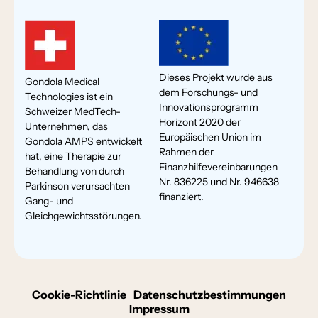
Dieses Projekt wurde aus
Gondola Medical
dem Forschungs- und
Technologies ist ein
Innovationsprogramm
Schweizer MedTech-
Horizont 2020 der
Unternehmen, das
Europäischen Union im
Gondola AMPS entwickelt
Rahmen der
hat, eine Therapie zur
Finanzhilfevereinbarungen
Behandlung von durch
Nr. 836225 und Nr. 946638
Parkinson verursachten
finanziert.
Gang- und
Gleichgewichtsstörungen.
Cookie-Richtlinie
Datenschutzbestimmungen
Impressum