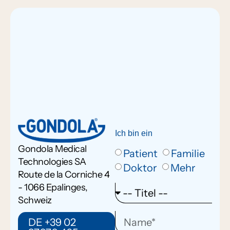
Ich bin ein
Gondola Medical
Patient
Familie
Technologies SA
Doktor
Mehr
Route de la Corniche 4
- 1066 Epalinges,
Schweiz
DE +39 02