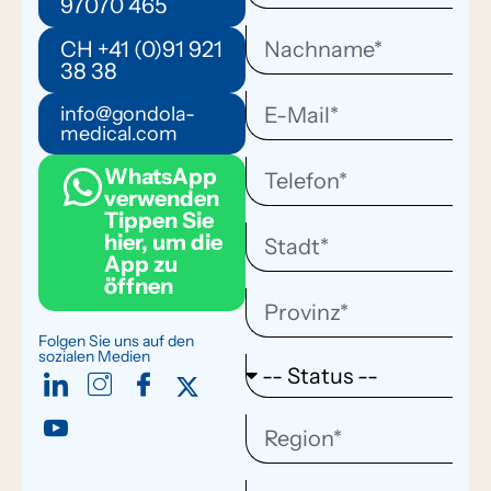
97070 465
CH +41 (0)91 921
38 38
info@gondola-
medical.com
WhatsApp
verwenden
Tippen Sie
hier, um die
App zu
öffnen
Folgen Sie uns auf den
sozialen Medien