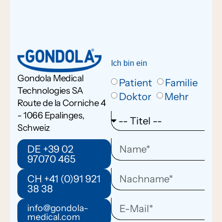
Ich bin ein
Gondola Medical
Patient
Familie
Technologies SA
Doktor
Mehr
Route de la Corniche 4
- 1066 Epalinges,
Schweiz
DE +39 02
97070 465
CH +41 (0)91 921
38 38
info@gondola-
medical.com