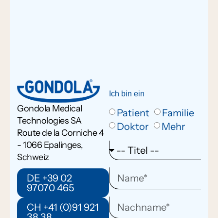
Ich bin ein
Gondola Medical
Patient
Familie
Technologies SA
Doktor
Mehr
Route de la Corniche 4
- 1066 Epalinges,
Schweiz
DE +39 02
97070 465
CH +41 (0)91 921
38 38