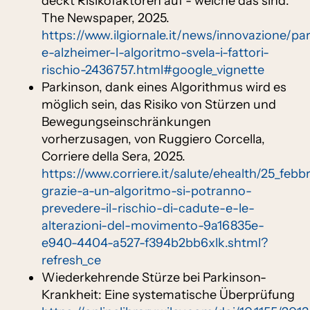
deckt Risikofaktoren auf - welche das sind.
The Newspaper, 2025.
https://www.ilgiornale.it/news/innovazione/pa
e-alzheimer-l-algoritmo-svela-i-fattori-
rischio-2436757.html#google_vignette
Parkinson, dank eines Algorithmus wird es
möglich sein, das Risiko von Stürzen und
Bewegungseinschränkungen
vorherzusagen, von Ruggiero Corcella,
Corriere della Sera, 2025.
https://www.corriere.it/salute/ehealth/25_feb
grazie-a-un-algoritmo-si-potranno-
prevedere-il-rischio-di-cadute-e-le-
alterazioni-del-movimento-9a16835e-
e940-4404-a527-f394b2bb6xlk.shtml?
refresh_ce
Wiederkehrende Stürze bei Parkinson-
Krankheit: Eine systematische Überprüfung