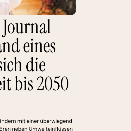
 Journal
and eines
ich die
it bis 2050
Ländern mit einer überwiegend
ehören neben Umwelteinflüssen