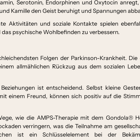
pamin, Serotonin, Endorphinen und Oxytocin anregt
 und Kamille den Geist beruhigt und Spannungen abba
e Aktivitäten und soziale Kontakte spielen ebenfal
 das psychische Wohlbefinden zu verbessern.
 schleichendsten Folgen der Parkinson-Krankheit. Di
inem allmählichen Rückzug aus dem sozialen Leben
 Beziehungen ist entscheidend. Selbst kleine Gest
it einem Freund, können sich positiv auf die Stim
 Wege, wie die AMPS-Therapie mit dem Gondola® Ho
ckaden verringern, was die Teilnahme am gesellschaf
hen ist ein Schlüsselelement bei der Bekä