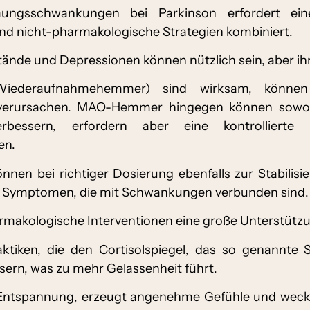
ngsschwankungen bei Parkinson erfordert einen
d nicht-pharmakologische Strategien kombiniert.
de und Depressionen können nützlich sein, aber ihr 
n-Wiederaufnahmehemmer) sind wirksam, könn
it verursachen. MAO-Hemmer hingegen können sowo
bessern, erfordern aber eine kontrollierte 
en.
en bei richtiger Dosierung ebenfalls zur Stabilisi
it Symptomen, die mit Schwankungen verbunden sind.
rmakologische Interventionen eine große Unterstützu
ktiken, die den Cortisolspiegel, das so genannte
sern, was zu mehr Gelassenheit führt.
e Entspannung, erzeugt angenehme Gefühle und weckt