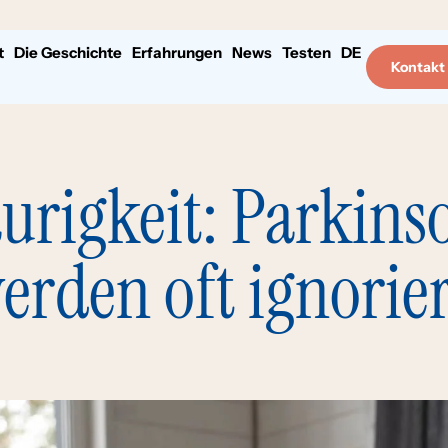
t
Die Geschichte
Erfahrungen
News
Testen
DE
Kontakt
aurigkeit: Parki
erden oft ignorier