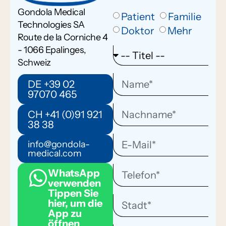
Gondola Medical
Patient
Familie
Technologies SA
Doktor
Mehr
Route de la Corniche 4
- 1066 Epalinges,
Schweiz
DE +39 02
97070 465
CH +41 (0)91 921
38 38
info@gondola-
medical.com
WhatsApp
verwenden
Tippen Sie
hier, um die
App zu
öffnen