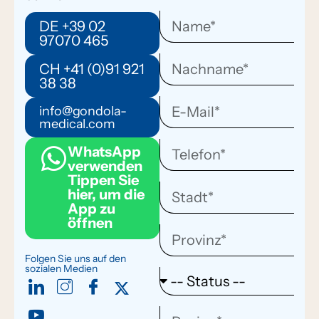
DE +39 02
97070 465
CH +41 (0)91 921
38 38
info@gondola-
medical.com
WhatsApp
verwenden
Tippen Sie
hier, um die
App zu
öffnen
Folgen Sie uns auf den
sozialen Medien